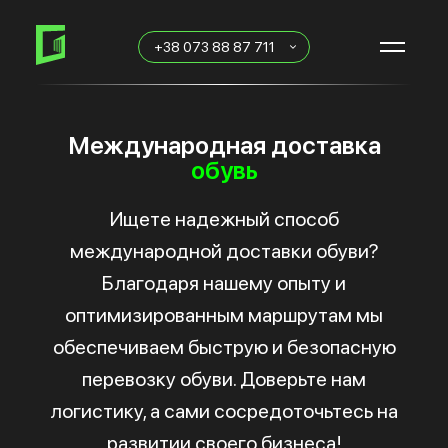
Skip
Skip
links
to
+38 073 88 87 711
primary
navigation
Skip
to
content
Международная доставка
обувь
Ищете надежный способ
международной доставки обуви?
Благодаря нашему опыту и
оптимизированным маршрутам мы
обеспечиваем быструю и безопасную
перевозку обуви. Доверьте нам
логистику, а сами сосредоточьтесь на
развитии своего бизнеса!