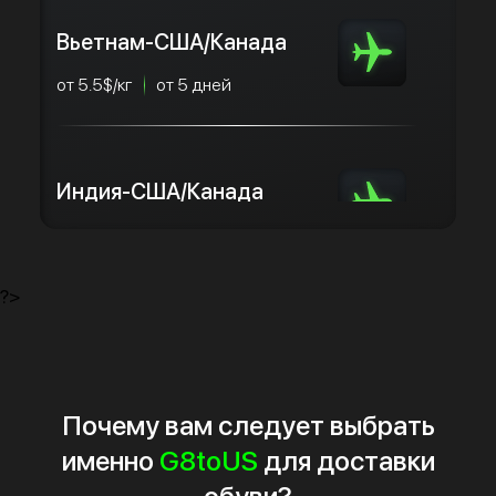
Вьетнам-США/Канада
от 5.5$/кг
от 5 дней
Индия-США/Канада
от 5.5$/кг
от 5 дней
?>
Почему вам следует выбрать
именно
G8toUS
для доставки
обуви?