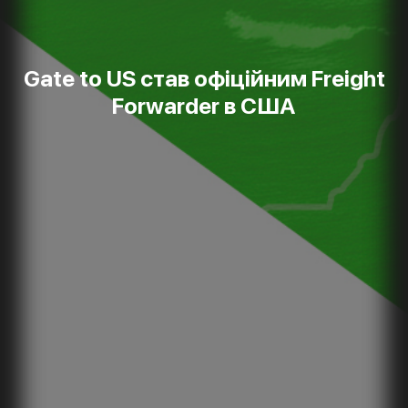
Gate to US став офіційним Freight
Forwarder в США