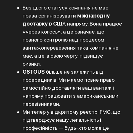
Без цього статусу компанія не має
права організовувати
міжнародну
доставку в СШ
А напряму. Вона працює
«через когось», а це означає, що
повного контролю над процесом
вантажоперевезення така компанія не
має, а це, в свою чергу, підвищує
ризики.
G8TOUS
більше не залежить від
посередників. Ми маємо повне право
самостійно доставляти ваш вантаж і
напряму працювати з американськими
перевізниками.
Ми тепер у відкритому реєстрі FMC, що
підтверджує нашу легальність і
професійність — будь-хто може це