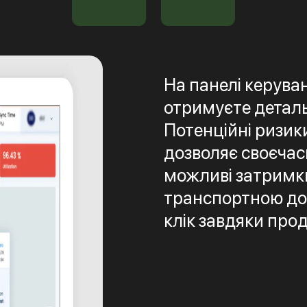
На панелі керува
отримуєте детальн
Потенційні ризик
дозволяє своєчас
можливі затримки
транспортною до
клік завдяки про