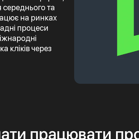
я середнього та
рацює на ринках
ладні процеси
міжнародні
а кліків через
ати працювати пр