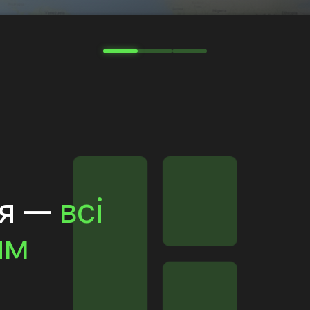
ня —
всі
им