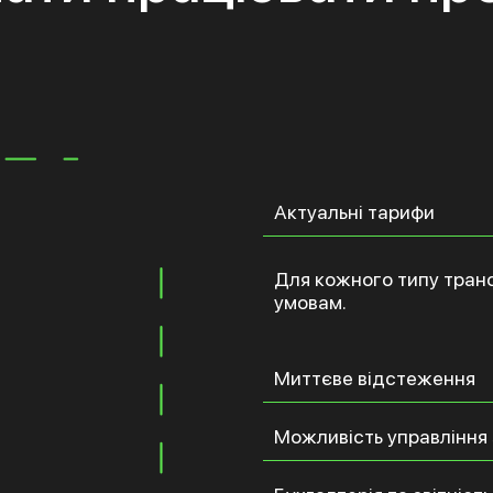
Актуальні тарифи
Для кожного типу тран
умовам.
Миттєве відстеження
На
всіх етапів доставки
Можливість управління
Змінюйте та переглядай