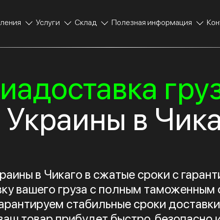
ления
Услуги
Склад
Полезная информация
Кон
иадоставка гру
 Украины в Чик
краины в Чикаго в сжатые сроки с гаран
ку вашего груза с полным таможенным
арантируем стабильные сроки доставки
 ваш товар прибудет быстро, безопасно и