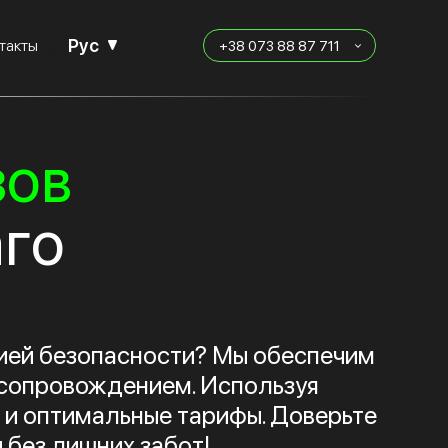
Рус
такты
+38 073 88 87 711
зов
аго
тией безопасности? Мы обеспечим
 сопровождением. Используя
 и оптимальные тарифы. Доверьте
 без лишних забот!