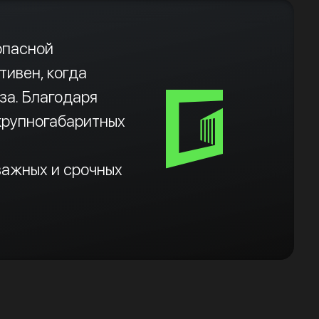
опасной
тивен, когда
за. Благодаря
крупногабаритных
важных и срочных