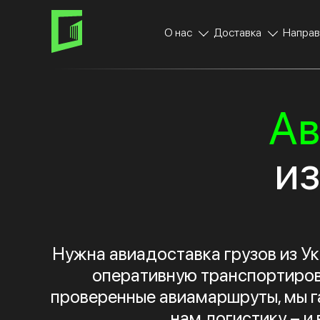
Skip
Skip
links
to
О нас
Доставка
Направ
primary
navigation
Skip
to
content
Ав
из
Нужна авиадоставка грузов из У
оперативную транспортиров
проверенные авиамаршруты, мы г
нам логистику – и