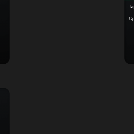
Та
Ср