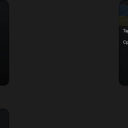
Та
Ср