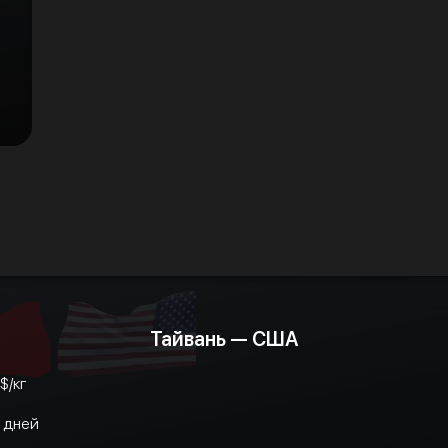
Тайвань — США
$/кг
3 дней